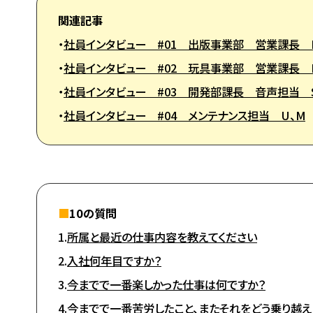
関連記事
・
社員インタビュー #01 出版事業部 営業課長 
・
社員インタビュー #02 玩具事業部 営業課長 
・
社員インタビュー #03 開発部課長 音声担当 
・
社員インタビュー #04 メンテナンス担当 U、M
■
10の質問
1.
所属と最近の仕事内容を教えてください
2.
入社何年目ですか？
3.
今までで一番楽しかった仕事は何ですか？
4.
今までで一番苦労したこと、またそれをどう乗り越え