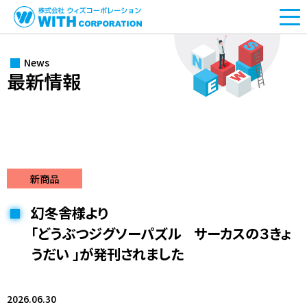
HOME
News
最新情報
最新情報
生産実績
一貫した生産体制
新商品
企業情報
幻冬舎様より
「どうぶつジグソーパズル サーカスの３きょ
法人のお客様はこちらから
うだい 」が発刊されました
お問い合わせ・お見積もり
弊社製品をご利用の方はこちらから
2026.06.30